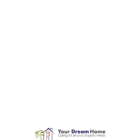
L
o
a