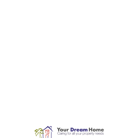
L
o
a