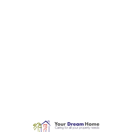
L
o
a