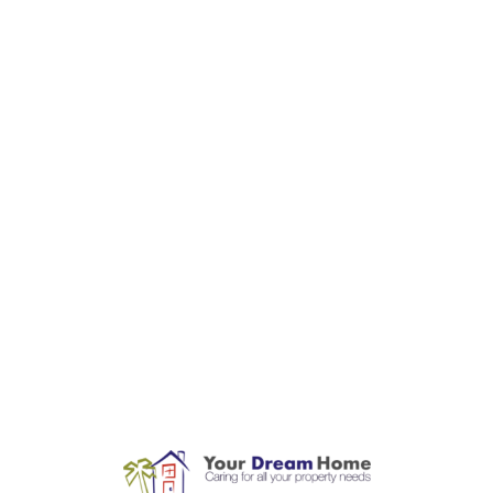
L
o
a