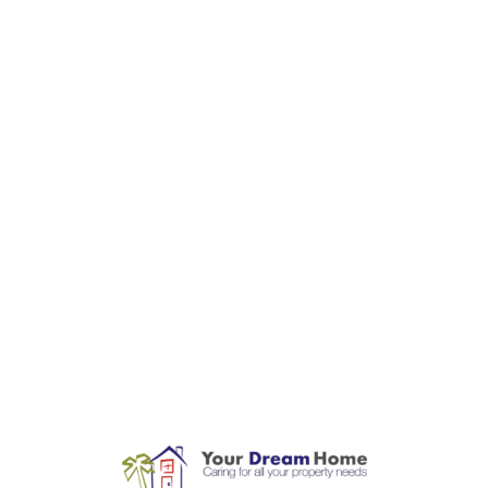
L
o
a