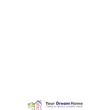
L
o
a