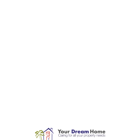
L
o
a