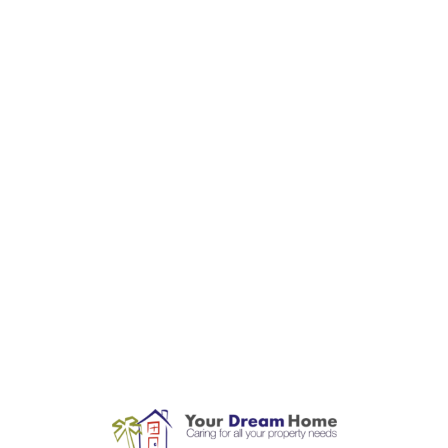
L
o
a