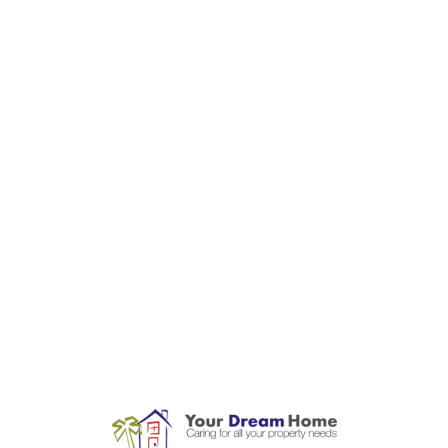
L
o
a