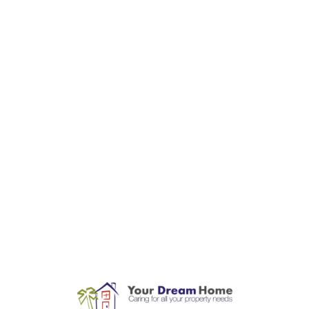
L
o
a